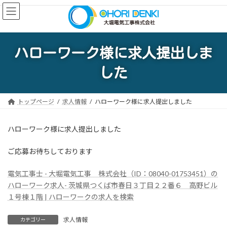
コ
ナ
ン
ビ
テ
ゲ
ン
ー
ツ
シ
ハローワーク様に求人提出しま
へ
ョ
ス
ン
した
キ
に
ッ
移
プ
動
トップページ
求人情報
ハローワーク様に求人提出しました
ハローワーク様に求人提出しました
ご応募お待ちしております
電気工事士 - 大堀電気工事 株式会社（ID：08040-01753451）の
ハローワーク求人- 茨城県つくば市春日３丁目２２番６ 高野ビル
１号棟１階 | ハローワークの求人を検索
求人情報
カテゴリー